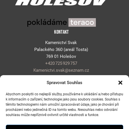
KONTAKT
Kamenictví Svak
Palackého 360
(areál
Tosta
)
769 01 Holešov
+420 725 929 757
Kamenictvi.svak@seznam.cz
Spravovat Souhlas
RYCHLÉ ODKAZY
Abychom poskytli co nejlepší služby, používáme k ukládání a/nebo přístupu
k informacím o zařízení, technologie jako jsou soubory cookies. Souhlas s
SLUŽBY
těmito technologiemi nám umožní zpracovávat údaje, jako je chování při
procházení nebo jedinečná ID na tomto webu. Nesouhlas nebo odvolání
O NÁS
souhlasu může nepříznivě ovlivnit určité vlastnosti a funkce.
REALIZACE